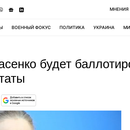
МНЕНИЯ
Ы
ВОЕННЫЙ ФОКУС
ПОЛИТИКА
УКРАИНА
МИ
ОНОМИКА
ДИДЖИТАЛ
АВТО
МИРФАН
КУЛЬТ
асенко будет баллотир
таты