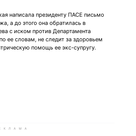
кая написала президенту ПАСЕ письмо
а, а до этого она обратилась в
ва с иском против Департамента
по ее словам, не следит за здоровьем
атрическую помощь ее экс-супругу.
book
iber
в Whatsapp
ь в Messenger
ить в LinkedIn
ook
Google news
 Viber
е в LinkedIn