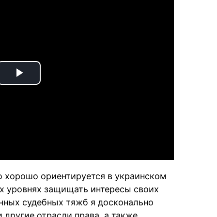
Play
Video
но хорошо ориентируется в украинском
ех уровнях защищать интересы своих
янных судебных тяжб я досконально
 другие отрасли права, а также