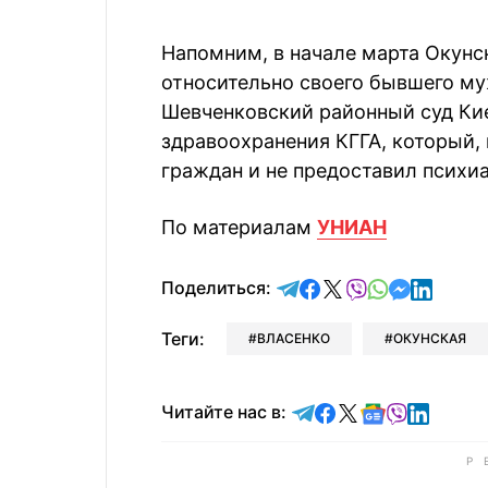
Напомним, в начале марта Окунс
относительно своего бывшего муж
Шевченковский районный суд Кие
здравоохранения КГГА, который, 
граждан и не предоставил психи
По материалам
УНИАН
отправить в Telegram
поделиться в Face
поделиться в X
отправить в V
отправить 
отправит
отправ
Поделиться:
Теги:
ВЛАСЕНКО
ОКУНСКАЯ
Читайте в Telegram
Читайте в Faceb
Читайте в X
Читайте в 
Читайте в
Читайт
Читайте нас в: