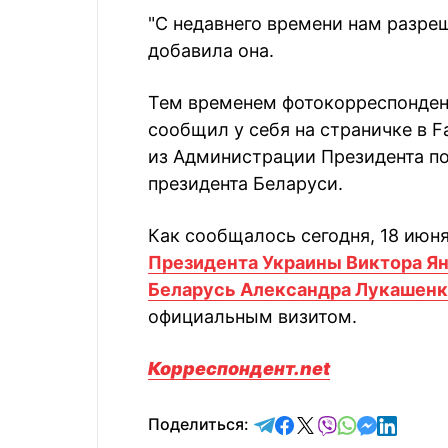
"С недавнего времени нам разре
добавила она.
Тем временем фотокорреспонден
сообщил у себя на страничке в F
из Администрации Президента по
президента Беларуси.
Как сообщалось сегодня, 18 июня
Президента Украины Виктора Ян
Беларусь Александра Лукашен
официальным визитом.
Корреспондент.net
отправить в Telegram
поделиться в Face
поделиться в X
отправить в V
отправить 
отправит
отправ
Поделиться: