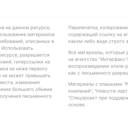
ые на данном ресурсе,
Перепечатка, копировани
ользование материалов
содержащей ссылку на аге
ребований, описанных в
каком-либо виде строго 
. Использовать
Все материалы, которые 
есурсе, разрешается
на агентство "Интерфакс
овий: гиперссылки на
воспроизведению и/или 
ика не ниже первого
как с письменного разреш
й не может превышать
екста, изменения
Материалы с плашками "Р"
вание большего объема
компаний", "Новости парти
получения письменного
"Спецпроект при поддерж
основе.