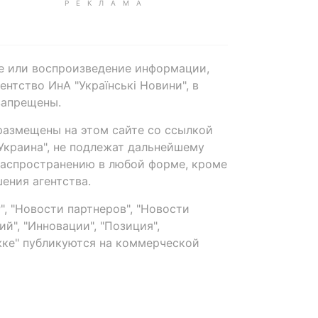
е или воспроизведение информации,
нтство ИнА "Українські Новини", в
запрещены.
размещены на этом сайте со ссылкой
-Украина", не подлежат дальнейшему
распространению в любой форме, кроме
ения агентства.
, "Новости партнеров", "Новости
й", "Инновации", "Позиция",
ке" публикуются на коммерческой