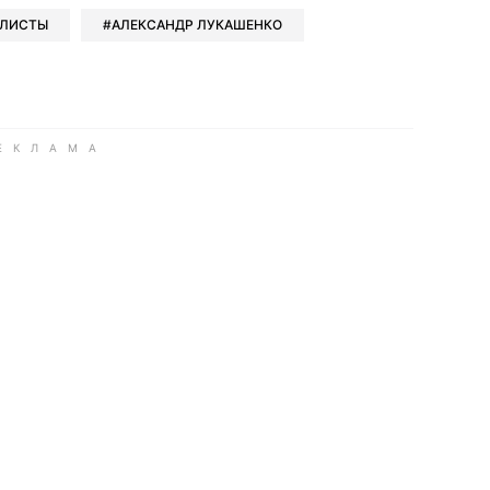
ЛИСТЫ
АЛЕКСАНДР ЛУКАШЕНКО
ook
Google news
 Viber
е в LinkedIn