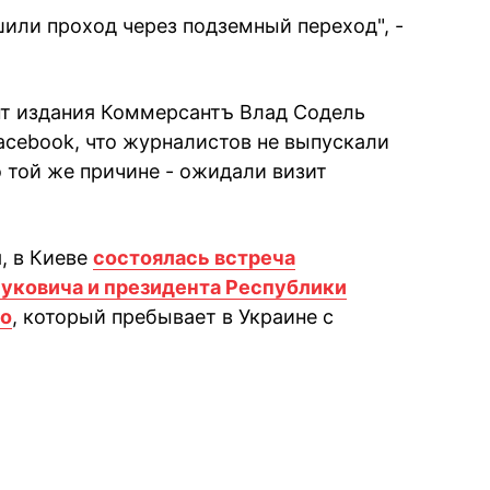
шили проход через подземный переход", -
т издания Коммерсантъ Влад Содель
acebook, что журналистов не выпускали
 той же причине - ожидали визит
, в Киеве
состоялась встреча
уковича и президента Республики
ко
, который пребывает в Украине с
book
iber
в Whatsapp
ь в Messenger
ить в LinkedIn