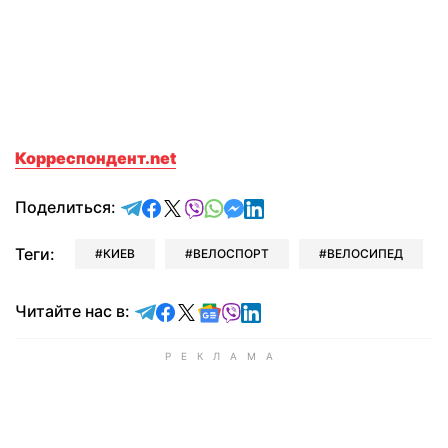
Корреспондент.net
отправить в Telegram
поделиться в Facebook
поделиться в X
отправить в Viber
отправить в Whatsapp
отправить в Messenger
отправить в LinkedIn
Поделиться:
Теги:
КИЕВ
ВЕЛОСПОРТ
ВЕЛОСИПЕД
Читайте в Telegram
Читайте в Facebook
Читайте в X
Читайте в Google news
Читайте в Viber
Читайте в LinkedIn
Читайте нас в: