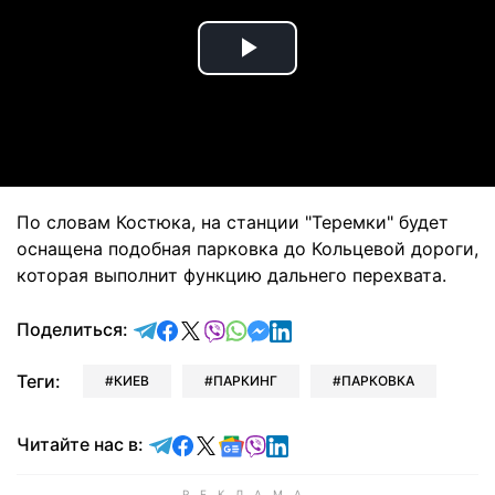
Play
Video
По словам Костюка, на станции "Теремки" будет
оснащена подобная парковка до Кольцевой дороги,
которая выполнит функцию дальнего перехвата.
отправить в Telegram
поделиться в Facebook
поделиться в X
отправить в Viber
отправить в Whatsapp
отправить в Messenger
отправить в LinkedIn
Поделиться:
Теги:
КИЕВ
ПАРКИНГ
ПАРКОВКА
Читайте в Telegram
Читайте в Facebook
Читайте в X
Читайте в Google news
Читайте в Viber
Читайте в LinkedIn
Читайте нас в: