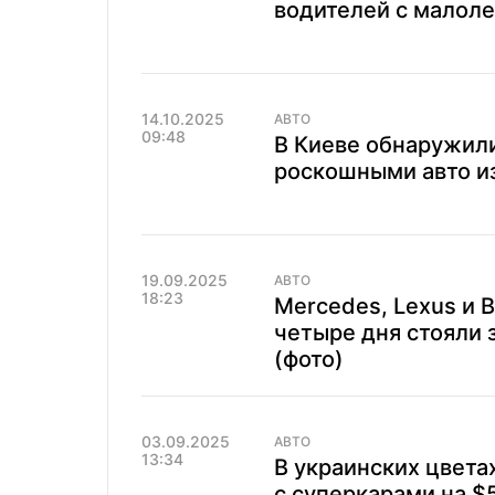
водителей с малол
14.10.2025
АВТО
09:48
В Киеве обнаружили
роскошными авто из
19.09.2025
АВТО
18:23
Mercedes, Lexus и 
четыре дня стояли 
(фото)
03.09.2025
АВТО
13:34
В украинских цвета
с суперкарами на $