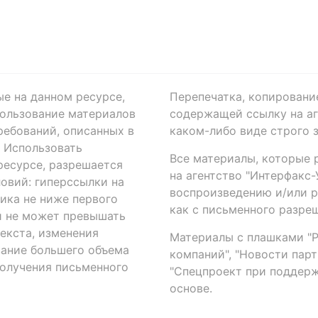
ые на данном ресурсе,
Перепечатка, копировани
ользование материалов
содержащей ссылку на аге
ребований, описанных в
каком-либо виде строго 
. Использовать
Все материалы, которые 
есурсе, разрешается
на агентство "Интерфакс
овий: гиперссылки на
воспроизведению и/или 
ика не ниже первого
как с письменного разреш
й не может превышать
екста, изменения
Материалы с плашками "Р"
вание большего объема
компаний", "Новости парти
получения письменного
"Спецпроект при поддерж
основе.