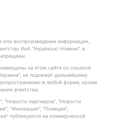
е или воспроизведение информации,
нтство ИнА "Українські Новини", в
запрещены.
размещены на этом сайте со ссылкой
-Украина", не подлежат дальнейшему
распространению в любой форме, кроме
ения агентства.
, "Новости партнеров", "Новости
й", "Инновации", "Позиция",
ке" публикуются на коммерческой