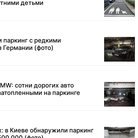
етними детьми
 паркинг с редкими
 Германии (фото)
BMW: сотни дорогих авто
затопленными на паркинге
х: в Киеве обнаружили паркинг
500 000 (фото)