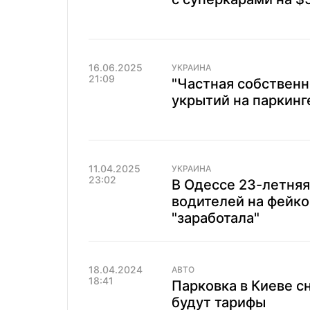
16.06.2025
УКРАИНА
21:09
"Частная собственн
укрытий на паркинг
11.04.2025
УКРАИНА
23:02
В Одессе 23-летня
водителей на фейко
"заработала"
18.04.2024
АВТО
18:41
Парковка в Киеве с
будут тарифы