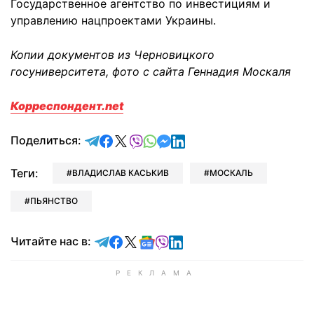
Государственное агентство по инвестициям и
управлению нацпроектами Украины.
Копии документов из Черновицкого
госуниверситета, фото с сайта Геннадия Москаля
Корреспондент.net
отправить в Telegram
поделиться в Facebook
поделиться в X
отправить в Viber
отправить в Whatsapp
отправить в Messenger
отправить в LinkedIn
Поделиться:
Теги:
ВЛАДИСЛАВ КАСЬКИВ
МОСКАЛЬ
ПЬЯНСТВО
Читайте в Telegram
Читайте в Facebook
Читайте в X
Читайте в Google news
Читайте в Viber
Читайте в LinkedIn
Читайте нас в: