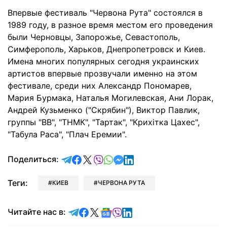
Впервые фестиваль "Червона Рута" состоялся в
1989 году, в разное время местом его проведения
были Черновцы, Запорожье, Севастополь,
Симферополь, Харьков, Днепропетровск и Киев.
Имена многих популярных сегодня украинских
артистов впервые прозвучали именно на этом
фестивале, среди них Александр Пономарев,
Мария Бурмака, Наталья Могилевская, Ани Лорак,
Андрей Кузьменко ("Скрябин"), Виктор Павлик,
группы "ВВ", "ТНМК", "Тартак", "Крихітка Цахес",
"Табула Раса", "Плач Еремии".
отправить в Telegram
поделиться в Facebook
поделиться в X
отправить в Viber
отправить в Whatsapp
отправить в Messenger
отправить в LinkedIn
Поделиться:
Теги:
КИЕВ
ЧЕРВОНА РУТА
Читайте в Telegram
Читайте в Facebook
Читайте в X
Читайте в Google news
Читайте в Viber
Читайте в LinkedIn
Читайте нас в: