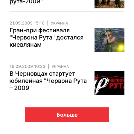
рута-2009"
21.09.2009 15:10
УКРАИНА
Гран-при фестиваля
"Червона Рута" достался
киевлянам
16.09.2009 10:23
УКРАИНА
В Черновцах стартует
юбилейная "Червона Рута
– 2009"
Больше