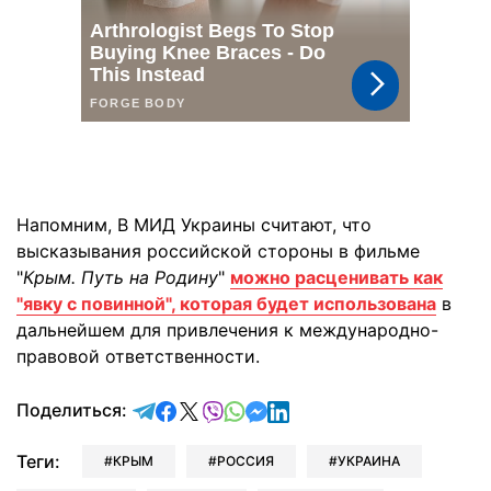
Напомним, В МИД Украины считают, что
высказывания российской стороны в фильме
"
Крым. Путь на Родину
"
можно расценивать как
"явку с повинной", которая будет использована
в
дальнейшем для привлечения к международно-
правовой ответственности.
отправить в Telegram
поделиться в Facebook
поделиться в X
отправить в Viber
отправить в Whatsapp
отправить в Messenger
отправить в LinkedIn
Поделиться:
Теги:
КРЫМ
РОССИЯ
УКРАИНА