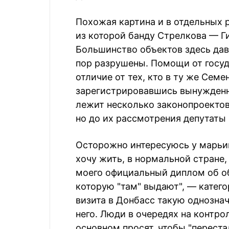
Похожая картина и в отдельных 
из которой банду Стрелкова — Г
Большинство объектов здесь дав
пор разрушены. Помощи от госуд
отличие от тех, кто в ту же Семе
зарегистрировавшись вынужденн
лежит несколько законопроектов
но до их рассмотрения депутаты 
Осторожно интересуюсь у марьин
хочу жить, в нормальной стране, 
моего официальный диплом об об
которую "там" выдают", — катег
визита в Донбасс такую однозна
него. Люди в очередях на контро
основном просят, чтобы "переста