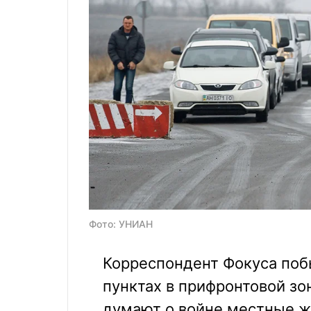
Фото: УНИАН
Корреспондент Фокуса поб
пунктах в прифронтовой зон
думают о войне местные ж