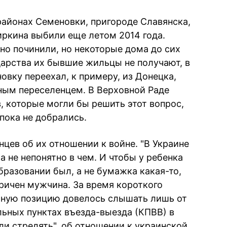
районах Семеновки, пригороде Славянска,
иркина выбили еще летом 2014 года.
но починили, но некоторые дома до сих
арства их бывшие жильцы не получают, в
новку переехал, к примеру, из Донецка,
ым переселенцем. В Верховной Раде
, которые могли бы решить этот вопрос,
пока не добрались.
цев об их отношении к войне. "В Украине
а не непонятно в чем. И чтобы у ребенка
разовании был, а не бумажка какая-то,
оричен мужчина. За время короткого
чную позицию довелось слышать лишь от
льных пунктах въезда-выезда (КПВВ) в
ли стрелять", об отношении к украинской