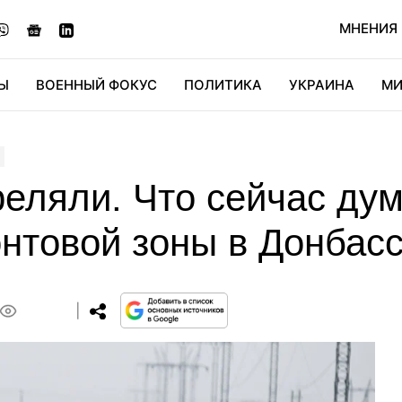
МНЕНИЯ
Ы
ВОЕННЫЙ ФОКУС
ПОЛИТИКА
УКРАИНА
МИ
ОНОМИКА
ДИДЖИТАЛ
АВТО
МИРФАН
КУЛЬТ
еляли. Что сейчас ду
нтовой зоны в Донбас
0