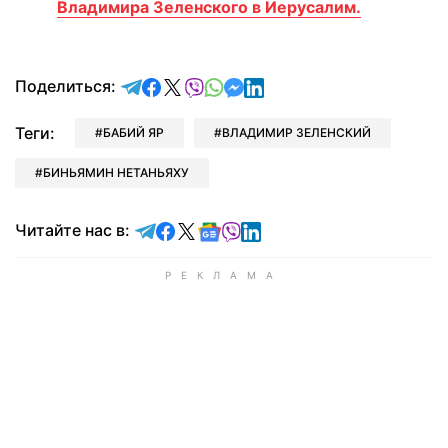
Владимира Зеленского в Иерусалим.
отправить в Telegram
поделиться в Facebook
поделиться в X
отправить в Viber
отправить в Whatsapp
отправить в Messenger
отправить в LinkedIn
Поделиться:
Теги:
БАБИЙ ЯР
ВЛАДИМИР ЗЕЛЕНСКИЙ
БИНЬЯМИН НЕТАНЬЯХУ
Читайте в Telegram
Читайте в Facebook
Читайте в X
Читайте в Google news
Читайте в Viber
Читайте в LinkedIn
Читайте нас в: