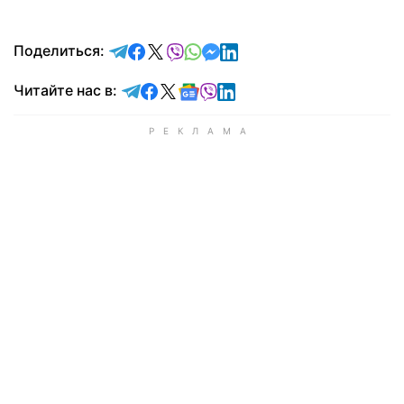
отправить в Telegram
поделиться в Facebook
поделиться в X
отправить в Viber
отправить в Whatsapp
отправить в Messenger
отправить в LinkedIn
Поделиться:
Читайте в Telegram
Читайте в Facebook
Читайте в X
Читайте в Google news
Читайте в Viber
Читайте в LinkedIn
Читайте нас в: