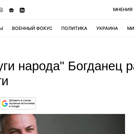
МНЕНИЯ
Ы
ВОЕННЫЙ ФОКУС
ПОЛИТИКА
УКРАИНА
МИ
ОНОМИКА
ДИДЖИТАЛ
АВТО
МИРФАН
КУЛЬТ
уги народа" Богданец р
ти