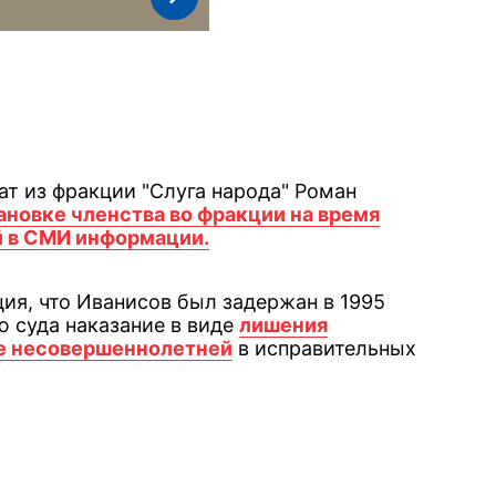
ат из фракции "Слуга народа" Роман
ановке членства во фракции на время
й в СМИ информации.
ия, что Иванисов был задержан в 1995
ю суда наказание в виде
лишения
ие несовершеннолетней
в исправительных
book
iber
в Whatsapp
ь в Messenger
ить в LinkedIn