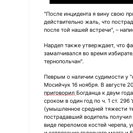
"После инцидента я вину свою пр
действительно жаль, что постр
после той нашей встречи", – напи
Нардеп также утверждает, что фа
замалчивался во время избирате
тернопольчан".
Певрым о наличии судимости у "
Мосийчук 16 ноября. В августе 2
приговорил
Богданца к двум год
сроком в один год по ч. 1 ст. 296 
(умышленное средней тяжести те
пострадавший водитель получил
виде переломов костей черепа, 
и сотрясение головного мозга и 