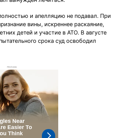
олностью и апелляцию не подавал. При
признание вины, искреннее раскаяние,
них детей и участие в АТО. В августе
спытательного срока суд освободил
РЕКЛАМА