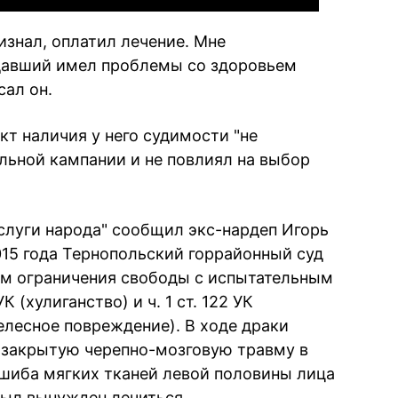
изнал, оплатил лечение. Мне
адавший имел проблемы со здоровьем
сал он.
кт наличия у него судимости "не
льной кампании и не повлиял на выбор
слуги народа" сообщил экс-нардеп Игорь
015 года Тернопольский горрайонный суд
ам ограничения свободы с испытательным
УК (хулиганство) и ч. 1 ст. 122 УК
лесное повреждение). В ходе драки
 закрытую черепно-мозговую травму в
ушиба мягких тканей левой половины лица
был вынужден лечиться.