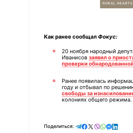
Как ранее сообщал
Фокус:
20 ноября народный депут
Иванисов
заявил о приост
проверки обнародованно
Ранее появилась информац
году и отбывал по решени
свободы за изнасилован
колониях общего режима.
отправить в Telegram
поделиться в Face
поделиться в X
отправить в V
отправить 
отправит
отправ
Поделиться: