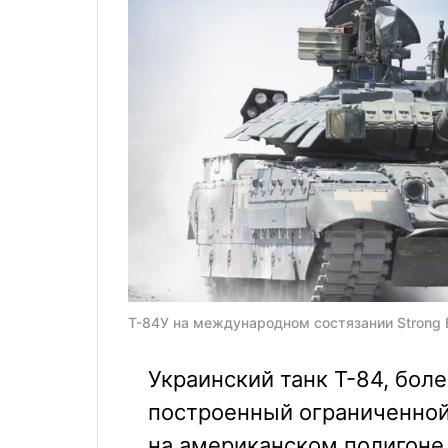
Т-84У на международном состязании Strong E
Украинский танк Т-84, боле
построенный ограниченной
на американском полигоне.