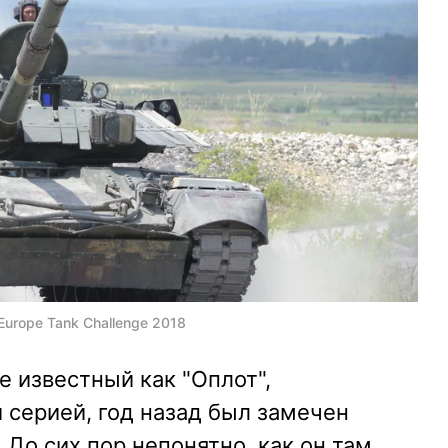
urope Tank Challenge 2018
е известный как "Оплот",
 серией, год назад был замечен
 До сих пор непонятно, как он там