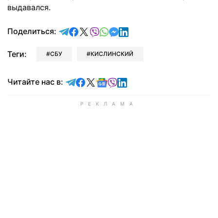
выдавался.
отправить в Telegram
поделиться в Facebook
поделиться в X
отправить в Viber
отправить в Whatsapp
отправить в Messenger
отправить в LinkedIn
Поделиться:
Теги:
СБУ
КИСЛИНСКИЙ
Читайте в Telegram
Читайте в Facebook
Читайте в X
Читайте в Google news
Читайте в Viber
Читайте в LinkedIn
Читайте нас в: