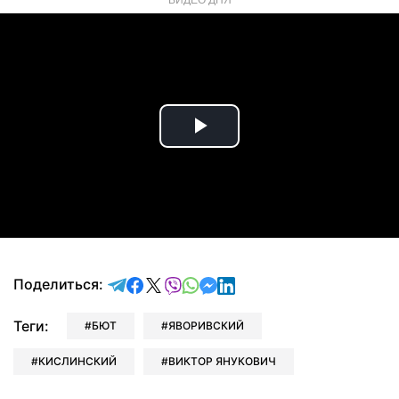
Play
Video
отправить в Telegram
поделиться в Facebook
поделиться в X
отправить в Viber
отправить в Whatsapp
отправить в Messenger
отправить в LinkedIn
Поделиться:
Теги:
БЮТ
ЯВОРИВСКИЙ
КИСЛИНСКИЙ
ВИКТОР ЯНУКОВИЧ