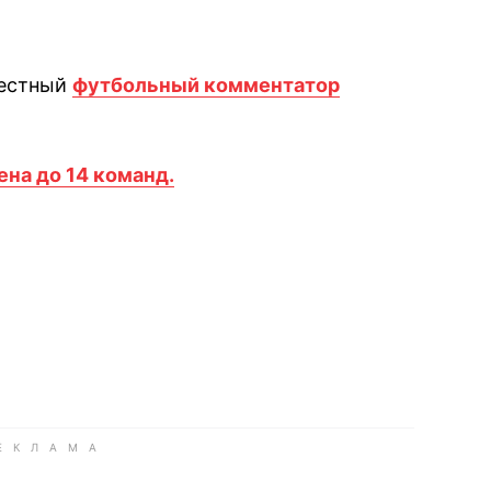
вестный
футбольный
комментатор
на до 14 команд.
book
iber
в Whatsapp
ь в Messenger
ить в LinkedIn
ook
Google news
 Viber
е в LinkedIn