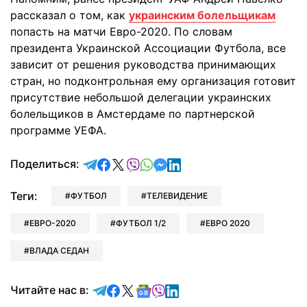
рассказал о том, как
украинским болельщикам
попасть на матчи Евро-2020. По словам
президента Украинской Ассоциации Футбола, все
зависит от решения руководства принимающих
стран, но подконтрольная ему организация готовит
присутствие небольшой делегации украинских
болельщиков в Амстердаме по партнерской
программе УЕФА.
отправить в Telegram
поделиться в Facebook
поделиться в X
отправить в Viber
отправить в Whatsapp
отправить в Messenger
отправить в LinkedIn
Поделиться:
Теги:
ФУТБОЛ
ТЕЛЕВИДЕНИЕ
ЕВРО-2020
ФУТБОЛ 1/2
ЕВРО 2020
ВЛАДА СЕДАН
Читайте в Telegram
Читайте в Facebook
Читайте в X
Читайте в Google news
Читайте в Viber
Читайте в LinkedIn
Читайте нас в: