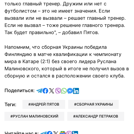
только главный тренер. Дружим или нет с
футболистом – это не имеет значения. Если
вызвали или не вызвали – решает главный тренер.
Если не вызвал – тоже решение главного тренера.
Так будет правильно", – добавил Пятов.
Напомним, что сборная Украины победила
Финляндию в матче квалификации к чемпионату
мира в Катаре (2:1) без своего лидера Руслана
Малиновского, который в итоге не получил вызов в
сборную и остался в расположении своего клуба.
отправить в Telegram
поделиться в Facebook
поделиться в X
отправить в Viber
отправить в Whatsapp
отправить в Messenger
отправить в LinkedIn
Поделиться:
Теги:
АНДРЕЙ ПЯТОВ
СБОРНАЯ УКРАИНЫ
РУСЛАН МАЛИНОВСКИЙ
АЛЕКСАНДР ПЕТРАКОВ
Читайте в Telegram
Читайте в Facebook
Читайте в X
Читайте в Google news
Читайте в Viber
Читайте в LinkedIn
Читайте нас в: