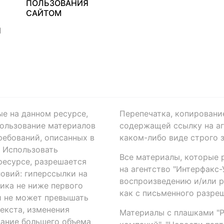
ПОЛЬЗОВАНИЯ
САЙТОМ
Я
ые на данном ресурсе,
Перепечатка, копировани
ользование материалов
содержащей ссылку на аге
ребований, описанных в
каком-либо виде строго 
. Использовать
Все материалы, которые 
есурсе, разрешается
на агентство "Интерфакс
овий: гиперссылки на
воспроизведению и/или 
ика не ниже первого
как с письменного разреш
й не может превышать
екста, изменения
Материалы с плашками "Р"
вание большего объема