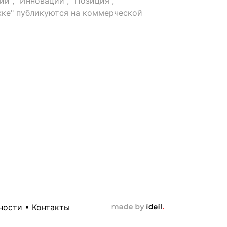
й", "Инновации", "Позиция",
ке" публикуются на коммерческой
ности
•
Контакты