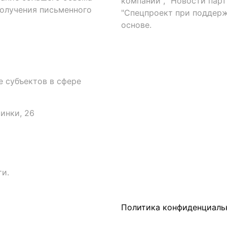
компаний", "Новости парти
получения письменного
"Спецпроект при поддерж
основе.
 субъектов в сфере
аинки, 26
и.
Политика конфиденциаль