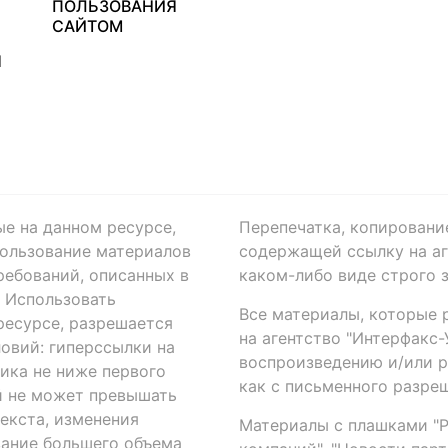
ПОЛЬЗОВАНИЯ
САЙТОМ
Я
ые на данном ресурсе,
Перепечатка, копировани
ользование материалов
содержащей ссылку на аге
ребований, описанных в
каком-либо виде строго 
. Использовать
Все материалы, которые 
есурсе, разрешается
на агентство "Интерфакс
овий: гиперссылки на
воспроизведению и/или 
ика не ниже первого
как с письменного разреш
й не может превышать
екста, изменения
Материалы с плашками "Р"
вание большего объема