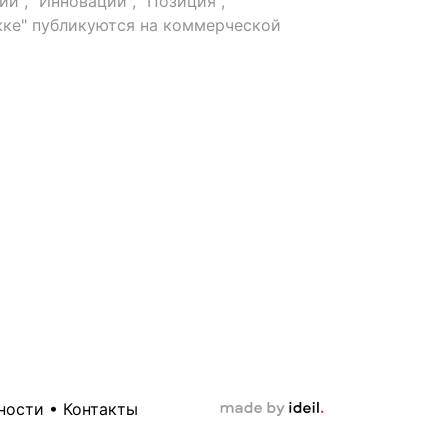
й", "Инновации", "Позиция",
ке" публикуются на коммерческой
ности
•
Контакты