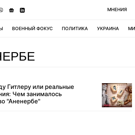
МНЕНИЯ
Ы
ВОЕННЫЙ ФОКУС
ПОЛИТИКА
УКРАИНА
МИ
ОНОМИКА
ДИДЖИТАЛ
АВТО
МИРФАН
КУЛЬТ
НЕРБЕ
ду Гитлеру или реальные
ния: Чем занималось
во "Аненербе"