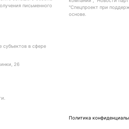
компаний", "Новости парти
получения письменного
"Спецпроект при поддерж
основе.
 субъектов в сфере
аинки, 26
и.
Политика конфиденциаль