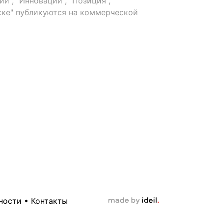
й", "Инновации", "Позиция",
ке" публикуются на коммерческой
ности
•
Контакты