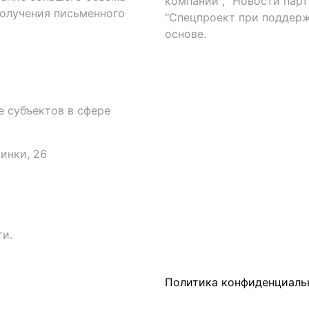
компаний", "Новости парти
получения письменного
"Спецпроект при поддерж
основе.
 субъектов в сфере
аинки, 26
и.
Политика конфиденциаль