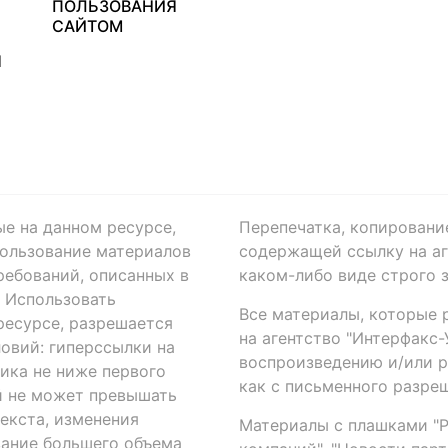
ПОЛЬЗОВАНИЯ
САЙТОМ
Я
ые на данном ресурсе,
Перепечатка, копировани
ользование материалов
содержащей ссылку на аге
ребований, описанных в
каком-либо виде строго 
. Использовать
Все материалы, которые 
есурсе, разрешается
на агентство "Интерфакс
овий: гиперссылки на
воспроизведению и/или 
ика не ниже первого
как с письменного разреш
й не может превышать
екста, изменения
Материалы с плашками "Р"
вание большего объема