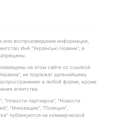
е или воспроизведение информации,
нтство ИнА "Українські Новини", в
запрещены.
размещены на этом сайте со ссылкой
-Украина", не подлежат дальнейшему
распространению в любой форме, кроме
ения агентства.
, "Новости партнеров", "Новости
й", "Инновации", "Позиция",
ке" публикуются на коммерческой