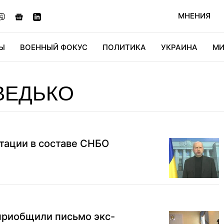
МНЕНИЯ
Ы
ВОЕННЫЙ ФОКУС
ПОЛИТИКА
УКРАИНА
МИ
ОНОМИКА
ДИДЖИТАЛ
АВТО
МИРФАН
КУЛЬТ
ВЕДЬКО
тации в составе СНБО
приобщили письмо экс-