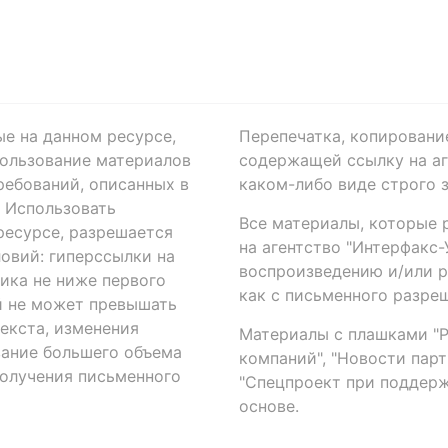
ые на данном ресурсе,
Перепечатка, копировани
ользование материалов
содержащей ссылку на аге
ребований, описанных в
каком-либо виде строго 
. Использовать
Все материалы, которые 
есурсе, разрешается
на агентство "Интерфакс
овий: гиперссылки на
воспроизведению и/или 
ика не ниже первого
как с письменного разреш
й не может превышать
екста, изменения
Материалы с плашками "Р"
вание большего объема
компаний", "Новости парти
получения письменного
"Спецпроект при поддерж
основе.