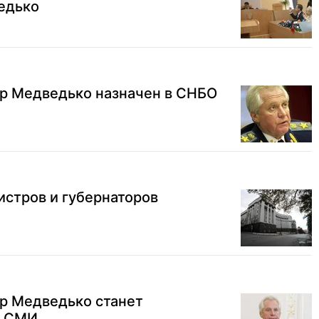
едько
р Медведько назначен в СНБО
стров и губернаторов
р Медведько станет
- СМИ