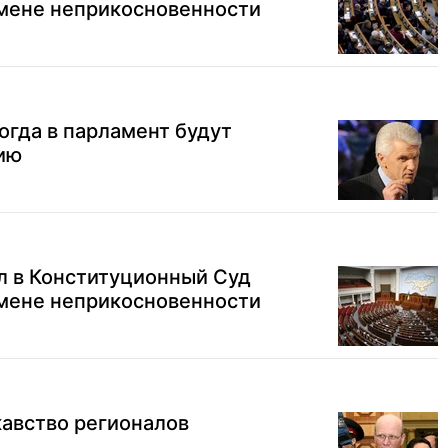
тмене неприкосновенности
когда в парламент будут
мию
л в Конституционный Суд
тмене неприкосновенности
кавство регионалов