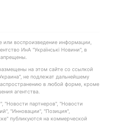
е или воспроизведение информации,
нтство ИнА "Українські Новини", в
запрещены.
размещены на этом сайте со ссылкой
-Украина", не подлежат дальнейшему
распространению в любой форме, кроме
ения агентства.
, "Новости партнеров", "Новости
й", "Инновации", "Позиция",
ке" публикуются на коммерческой