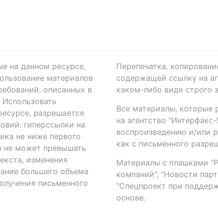
ые на данном ресурсе,
Перепечатка, копировани
ользование материалов
содержащей ссылку на аге
ребований, описанных в
каком-либо виде строго 
. Использовать
Все материалы, которые 
есурсе, разрешается
на агентство "Интерфакс
овий: гиперссылки на
воспроизведению и/или 
ика не ниже первого
как с письменного разреш
й не может превышать
екста, изменения
Материалы с плашками "Р"
вание большего объема
компаний", "Новости парти
получения письменного
"Спецпроект при поддерж
основе.