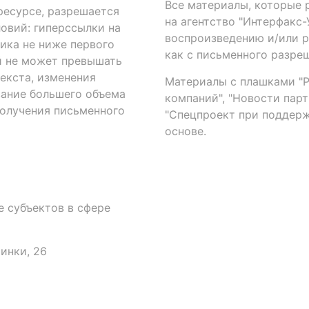
Все материалы, которые 
есурсе, разрешается
на агентство "Интерфакс
овий: гиперссылки на
воспроизведению и/или 
ика не ниже первого
как с письменного разреш
й не может превышать
екста, изменения
Материалы с плашками "Р"
вание большего объема
компаний", "Новости парти
получения письменного
"Спецпроект при поддерж
основе.
 субъектов в сфере
аинки, 26