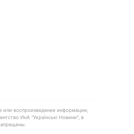
е или воспроизведение информации,
нтство ИнА "Українські Новини", в
запрещены.