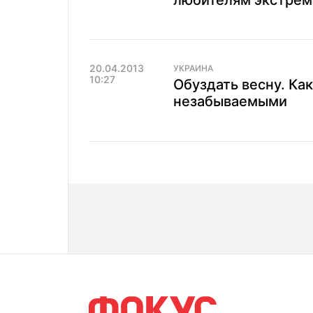
любителям экстрем
20.04.2013
УКРАИНА
10:27
Обуздать весну. Ка
незабываемыми