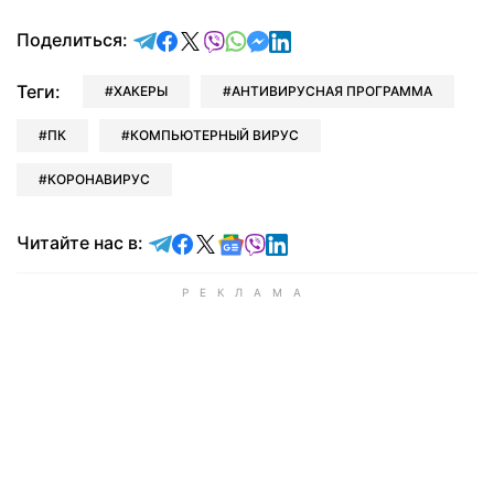
отправить в Telegram
поделиться в Facebook
поделиться в X
отправить в Viber
отправить в Whatsapp
отправить в Messenger
отправить в LinkedIn
Поделиться:
Теги:
ХАКЕРЫ
АНТИВИРУСНАЯ ПРОГРАММА
ПК
КОМПЬЮТЕРНЫЙ ВИРУС
КОРОНАВИРУС
Читайте в Telegram
Читайте в Facebook
Читайте в X
Читайте в Google news
Читайте в Viber
Читайте в LinkedIn
Читайте нас в: