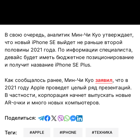
Video
В свою очередь, аналитик Мин-Чи Куо утверждает,
что новый iPhone SE выйдет не раньше второй
половины 2021 года. По информации специалиста,
девайс будет иметь бюджетное позиционирование
и получит название iPhone SE Plus.
Как сообщалось ранее, Мин-Чи Куо
заявил
, что в
2021 году Apple проведет целый ряд презентаций.
В частности, корпорация начнет выпускать новые
AR-очки и много новых компьютеров.
отправить в Telegram
поделиться в Facebook
поделиться в X
отправить в Viber
отправить в Whatsapp
отправить в Messenger
отправить в LinkedIn
Поделиться:
Теги:
APPLE
IPHONE
ТЕХНИКА