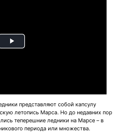
Play
Video
ледники представляют собой капсулу
кую летопись Марса. Но до недавних пор
ались теперешние ледники на Марсе – в
дникового периода или множества.