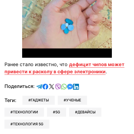
Ранее стало известно, что
дефицит чипов может
привести к расколу в сфере электроники
.
отправить в Telegram
поделиться в Facebook
поделиться в X
отправить в Viber
отправить в Whatsapp
отправить в Messenger
отправить в LinkedIn
Поделиться:
Теги:
ГАДЖЕТЫ
УЧЕНЫЕ
ТЕХНОЛОГИИ
5G
ДЕВАЙСЫ
ТЕХНОЛОГИЯ 5G