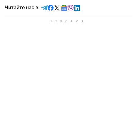
Читайте в Telegram
Читайте в Facebook
Читайте в X
Читайте в Google news
Читайте в Viber
Читайте в LinkedIn
Читайте нас в: