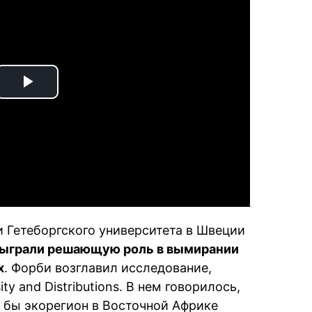
Play
Video
 Гетеборгского университета в Швеции
ыграли решающую роль в вымирании
х
. Форби возглавил исследование,
y and Distributions. В нем говорилось,
 бы экорегион в Восточной Африке