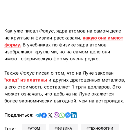
Как уже писал
Фокус
, ядра атомов на самом деле
не круглые и физики рассказали,
какую они имеют
форму.
В учебниках по физике ядра атомов
изображают круглыми, но на самом деле они
имеют сферическую форму очень редко.
Также
Фокус
писал о том, что на Луне закопан
"клад" из платины
и других драгоценных металлов,
а его стоимость составляет 1 трлн долларов. Это
может означать, что добыча на Луне окажется
более экономически выгодной, чем на астероидах.
отправить в Telegram
поделиться в Facebook
поделиться в X
отправить в Viber
отправить в Whatsapp
отправить в Messenger
отправить в LinkedIn
Поделиться:
Теги:
АТОМ
ФИЗИКА
ТЕХНОЛОГИИ