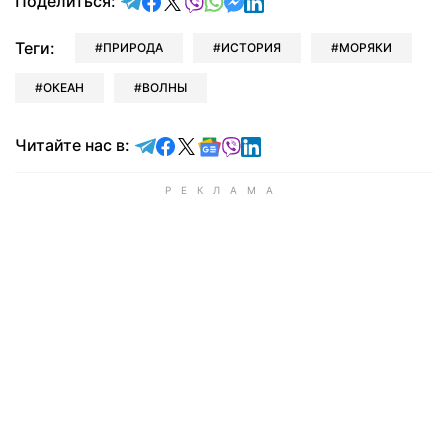
отправить в Telegram
поделиться в Facebook
поделиться в X
отправить в Viber
отправить в Whatsapp
отправить в Messenger
отправить в LinkedIn
Поделиться:
Теги:
ПРИРОДА
ИСТОРИЯ
МОРЯКИ
ОКЕАН
ВОЛНЫ
Читайте в Telegram
Читайте в Facebook
Читайте в X
Читайте в Google news
Читайте в Viber
Читайте в LinkedIn
Читайте нас в: