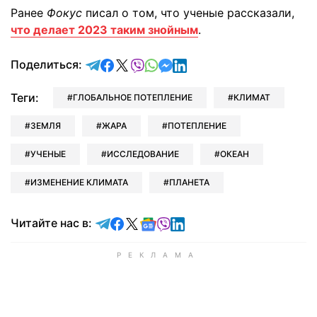
Ранее
Фокус
писал о том, что ученые рассказали,
что делает 2023 таким знойным
.
отправить в Telegram
поделиться в Facebook
поделиться в X
отправить в Viber
отправить в Whatsapp
отправить в Messenger
отправить в LinkedIn
Поделиться:
Теги:
ГЛОБАЛЬНОЕ ПОТЕПЛЕНИЕ
КЛИМАТ
ЗЕМЛЯ
ЖАРА
ПОТЕПЛЕНИЕ
УЧЕНЫЕ
ИССЛЕДОВАНИЕ
ОКЕАН
ИЗМЕНЕНИЕ КЛИМАТА
ПЛАНЕТА
Читайте в Telegram
Читайте в Facebook
Читайте в X
Читайте в Google news
Читайте в Viber
Читайте в LinkedIn
Читайте нас в: