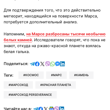
Для подтверждения того, что это действительно
метеорит, находящийся на поверхности Марса,
потребуется дополнительный анализ.
Напомним,
на Марсе разбросаны тысячи необычно
белых камней
. Исследователи говорят, что пока не
знают, откуда на ржаво-красной планете взялась
белая галька.
отправить в Telegram
поделиться в Facebook
поделиться в X
отправить в Viber
отправить в Whatsapp
отправить в Messenger
отправить в LinkedIn
Поделиться:
Теги:
КОСМОС
МАРС
КАМЕНЬ
МАРСОХОД
КРАСНАЯ ПЛАНЕТА
МАРСОХОД PERSEVERANCE
Читайте в Telegram
Читайте в Facebook
Читайте в X
Читайте в Google news
Читайте в Viber
Читайте в LinkedIn
Читайте нас в: