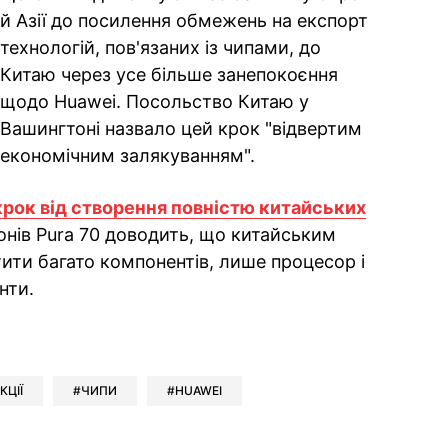
й Азії до посилення обмежень на експорт
технологій, пов'язаних із чипами, до
Китаю через усе більше занепокоєння
щодо Huawei. Посольство Китаю у
Вашингтоні назвало цей крок "відвертим
економічним залякуванням".
крок від створення повністю китайських
фонів Pura 70 доводить, що китайським
ити багато компонентів, лише процесор і
нти.
ok
ber
 Whatsapp
и у Messenger
ти у LinkedIn
КЦІЇ
ЧИПИ
HUAWEI