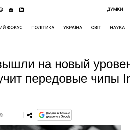
ДУМКИ
ИЙ ФОКУС
ПОЛІТИКА
УКРАЇНА
СВІТ
НАУКА
ДІДЖИТАЛ
АВТО
СВІТФАН
КУ
ышли на новый уровен
чит передовые чипы In
0