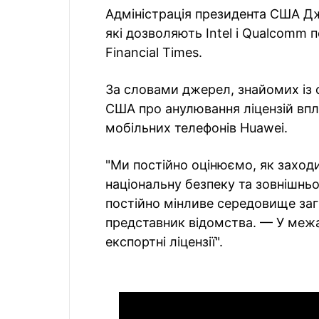
Адміністрація президента США Джо
які дозволяють Intel і Qualcomm 
Financial Times.
За словами джерел, знайомих із с
США про анулювання ліцензій впли
мобільних телефонів Huawei.
"Ми постійно оцінюємо, як захо
національну безпеку та зовнішньо
постійно мінливе середовище заг
представник відомства. — У межа
експортні ліцензії".