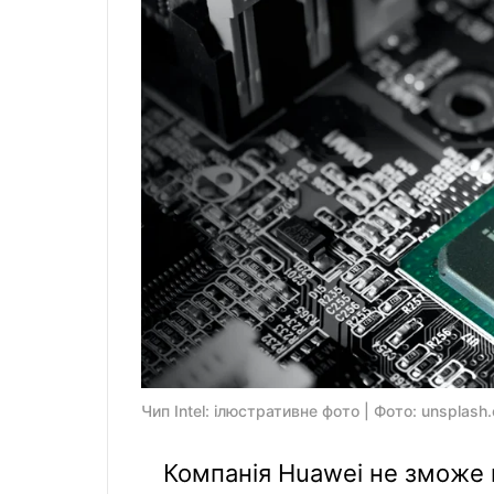
Чип Intel: ілюстративне фото | Фото: unsplash
Компанія Huawei не зможе