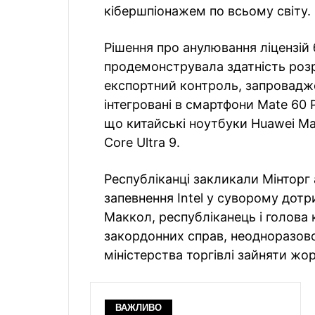
кібершпіонажем по всьому світу. 
Рішення про анулювання ліцензій 
продемонструвала здатність роз
експортний контроль, запровадже
інтегровані в смартфони Mate 60 P
що китайські ноутбуки Huawei Ma
Core Ultra 9.
Республіканці закликали Мінторг 
запевнення Intel у суворому дотри
Маккол, республіканець і голова 
закордонних справ, неодноразов
міністерства торгівлі зайняти ж
ВАЖЛИВО