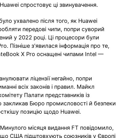
Huawei спростовує ці звинувачення.
було ухвалено після того, як Huawei
робляти передові чипи, попри суворий
ний у 2022 році. Ці процесори були
ro. Пізніше з'явилася інформація про те,
teBook X Pro оснащені чипами Intel —
анулювати ліцензії негайно, попри
манні всіх законів і правил. Майкл
комітету Палати представників із
о закликав Бюро промисловості й безпеки
орсткішу позицію щодо Huawei.
Минулого місяця видання FT повідомило,
що США підштовхують союзників у Європі