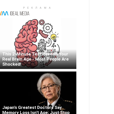
This 2-Minute Test Reveals Your
Real Brain Age - Most People Are
Shocked!
Japan's Greatest Doctors Say
Memory Loss Isn't Age: Just Stop