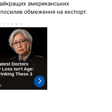
д найкращих американських
м посилив обмеження на експорт.