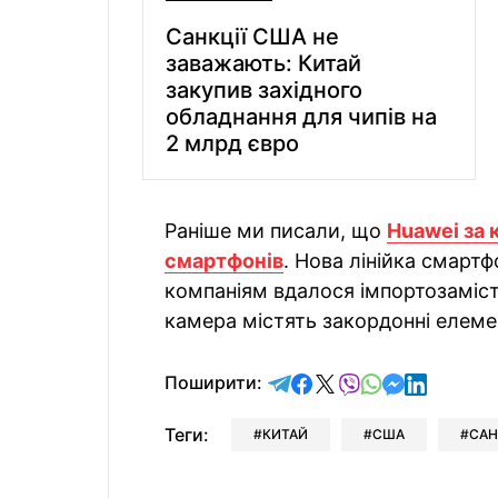
Санкції США не
заважають: Китай
закупив західного
обладнання для чипів на
2 млрд євро
Раніше ми писали, що
Huawei за 
смартфонів
. Нова лінійка смарт
компаніям вдалося імпортозаміст
камера містять закордонні елеме
відправити у Telegram
поділитись у Facebo
поділитись у X
відправити у Vi
відправити у
відправит
відправи
Поширити:
Теги:
КИТАЙ
США
САН