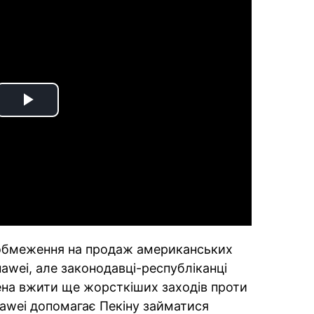
Play
Video
 обмеження на продаж американських
uawei, але законодавці-республіканці
на вжити ще жорсткіших заходів проти
uawei допомагає Пекіну займатися