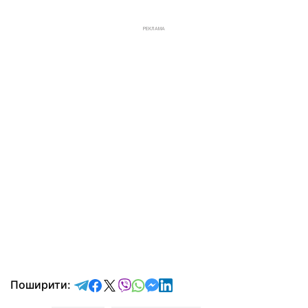
РЕКЛАМА
відправити у Telegram
поділитись у Facebook
поділитись у X
відправити у Viber
відправити у Whatsapp
відправити у Messenger
відправити у LinkedIn
Поширити: