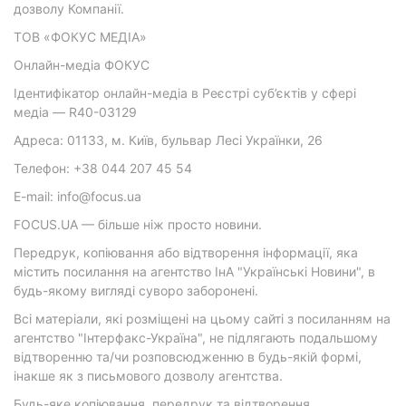
дозволу Компанії.
ТОВ «ФОКУС МЕДІА»
Онлайн-медіа ФОКУС
Ідентифікатор онлайн-медіа в Реєстрі суб’єктів у сфері
медіа — R40-03129
Адреса: 01133, м. Київ, бульвар Лесі Українки, 26
Телефон: +38 044 207 45 54
E-mail: info@focus.ua
FOCUS.UA — більше ніж просто новини.
Передрук, копіювання або відтворення інформації, яка
містить посилання на агентство ІнА "Українські Новини", в
будь-якому вигляді суворо заборонені.
Всі матеріали, які розміщені на цьому сайті з посиланням на
агентство "Інтерфакс-Україна", не підлягають подальшому
відтворенню та/чи розповсюдженню в будь-якій формі,
інакше як з письмового дозволу агентства.
Будь-яке копіювання, передрук та відтворення