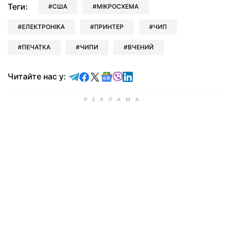
Теги:
США
МІКРОСХЕМА
ЕЛЕКТРОНІКА
ПРИНТЕР
ЧИП
ПЕЧАТКА
ЧИПИ
ВЧЕНИЙ
Читайте у Telegram
Читайте у Facebook
Читайте у X
Читайте у Google news
Читайте у Viber
Читайте у LinkedIn
Читайте нас у: