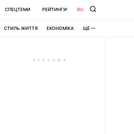
СПЕЦТЕМИ
РЕЙТИНГИ
RU
СТИЛЬ ЖИТТЯ
ЕКОНОМІКА
ЩЕ
ЛЬТУРА
ВІДЕОІГРИ
СПОРТ