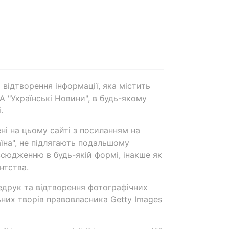
 відтворення інформації, яка містить
А "Українські Новини", в будь-якому
.
ені на цьому сайті з посиланням на
аїна", не підлягають подальшому
сюдженню в будь-якій формі, інакше як
нтства.
едрук та відтворення фотографічних
ьних творів правовласника Getty Images