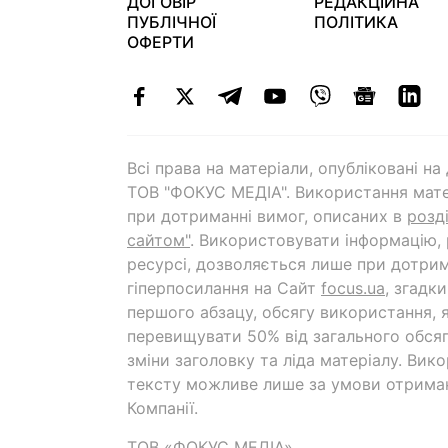
ДОГОВІР
РЕДАКЦІЙНА
ПУБЛІЧНОЇ
ПОЛІТИКА
ОФЕРТИ
Всі права на матеріали, опубліковані н
ТОВ "ФОКУС МЕДІА". Використання мате
при дотриманні вимог, описаних в
розд
сайтом"
. Використовувати інформацію,
ресурсі, дозволяється лише при дотрим
гіперпосилання на Cайт
focus.ua
, згадк
першого абзацу, обсягу використання, 
перевищувати 50% від загального обсяг
зміни заголовку та ліда матеріалу. Вик
тексту можливе лише за умови отрима
Компанії.
ТОВ «ФОКУС МЕДІА»