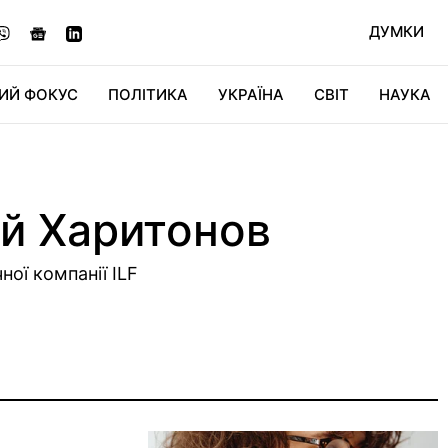
ДУМКИ
ИЙ ФОКУС
ПОЛІТИКА
УКРАЇНА
СВІТ
НАУКА
ДІДЖИТАЛ
АВТО
СВІТФАН
КУ
ій Харитонов
ої компанії ILF