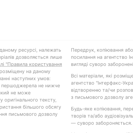
а даному ресурсі, належать
Передрук, копіювання або
ріалів дозволяється лише
посилання на агентство Ін
ілі "Правила користування
вигляді суворо заборонені
 розміщену на даному
Всі матеріали, які розміщ
анні наступних умов:
агентство "Інтерфакс-Укр
и першоджерела не нижче
відтворенню та/чи розпов
який не може
з письмового дозволу аге
у оригінального тексту,
ористання більшого обсягу
Будь-яке копіювання, пер
ння письмового дозволу
творів та/або аудіовізуал
— суворо забороняється.