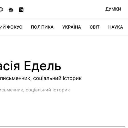
ДУМКИ
ИЙ ФОКУС
ПОЛІТИКА
УКРАЇНА
СВІТ
НАУКА
ДІДЖИТАЛ
АВТО
СВІТФАН
КУ
сiя Едель
письменник, соціальний історик
сьменник, соціальний історик