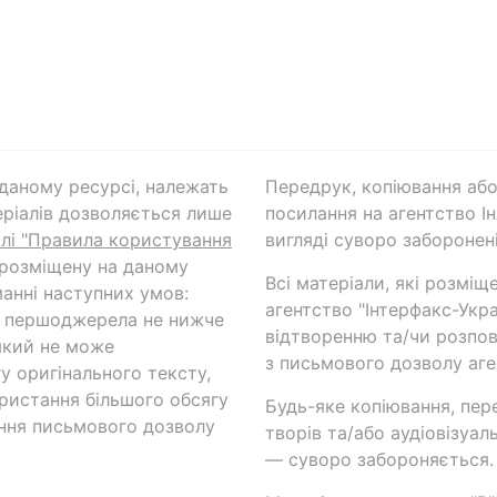
а даному ресурсі, належать
Передрук, копіювання або
ріалів дозволяється лише
посилання на агентство Ін
ілі "Правила користування
вигляді суворо заборонені
 розміщену на даному
Всі матеріали, які розміщ
анні наступних умов:
агентство "Інтерфакс-Укр
и першоджерела не нижче
відтворенню та/чи розпов
який не може
з письмового дозволу аге
у оригінального тексту,
ористання більшого обсягу
Будь-яке копіювання, пер
ння письмового дозволу
творів та/або аудіовізуал
— суворо забороняється.