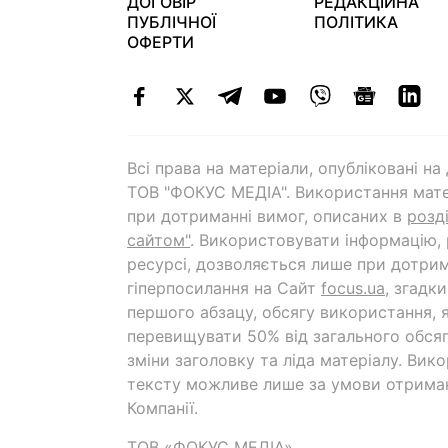
ДОГОВІР
РЕДАКЦІЙНА
ПУБЛІЧНОЇ
ПОЛІТИКА
ОФЕРТИ
Всі права на матеріали, опубліковані н
ТОВ "ФОКУС МЕДІА". Використання мате
при дотриманні вимог, описаних в
розд
сайтом"
. Використовувати інформацію,
ресурсі, дозволяється лише при дотрим
гіперпосилання на Cайт
focus.ua
, згадк
першого абзацу, обсягу використання, 
перевищувати 50% від загального обсяг
зміни заголовку та ліда матеріалу. Вик
тексту можливе лише за умови отрима
Компанії.
ТОВ «ФОКУС МЕДІА»