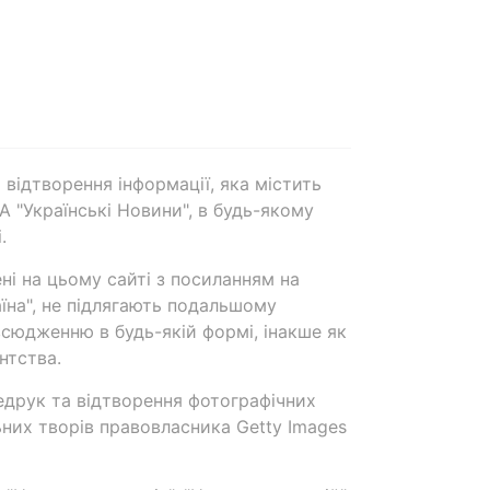
 відтворення інформації, яка містить
А "Українські Новини", в будь-якому
.
ені на цьому сайті з посиланням на
аїна", не підлягають подальшому
сюдженню в будь-якій формі, інакше як
нтства.
едрук та відтворення фотографічних
ьних творів правовласника Getty Images