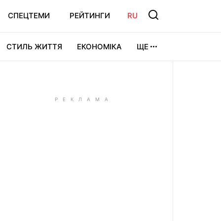
СПЕЦТЕМИ
РЕЙТИНГИ
RU
СТИЛЬ ЖИТТЯ
ЕКОНОМІКА
ЩЕ
ЛЬТУРА
ВІДЕОІГРИ
СПОРТ