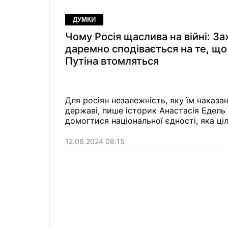
ДУМКИ
Чому Росія щаслива на війні: За
даремно сподівається на те, що
Путіна втомляться
Для росіян незалежність, яку їм наказа
державі, пише історик Анастасія Едель 
домогтися національної єдності, яка ці
12.06.2024 08:15