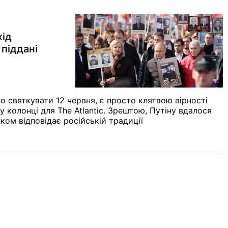
хід
 піддані
но святкувати 12 червня, є просто клятвою вірності
у колонці для The Atlantic. Зрештою, Путіну вдалося
лком відповідає російській традиції