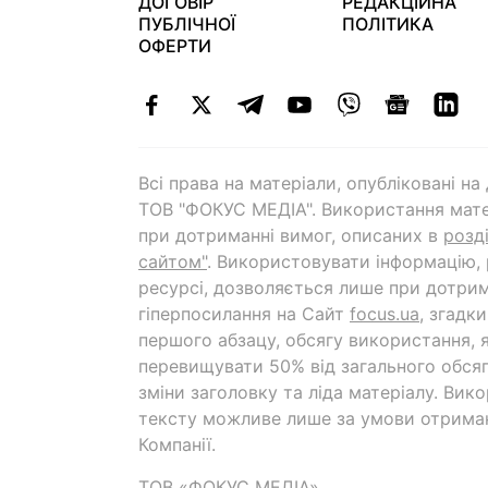
ДОГОВІР
РЕДАКЦІЙНА
ПУБЛІЧНОЇ
ПОЛІТИКА
ОФЕРТИ
Всі права на матеріали, опубліковані н
ТОВ "ФОКУС МЕДІА". Використання мате
при дотриманні вимог, описаних в
розд
сайтом"
. Використовувати інформацію,
ресурсі, дозволяється лише при дотрим
гіперпосилання на Cайт
focus.ua
, згадк
першого абзацу, обсягу використання, 
перевищувати 50% від загального обсяг
зміни заголовку та ліда матеріалу. Вик
тексту можливе лише за умови отрима
Компанії.
ТОВ «ФОКУС МЕДІА»