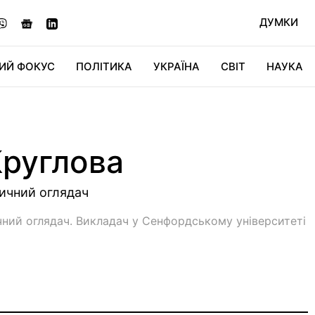
ДУМКИ
ИЙ ФОКУС
ПОЛІТИКА
УКРАЇНА
СВІТ
НАУКА
ДІДЖИТАЛ
АВТО
СВІТФАН
КУ
Круглова
тичний оглядач
чний оглядач. Викладач у Сенфордському університеті