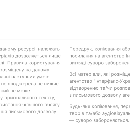
а даному ресурсі, належать
Передрук, копіювання або
ріалів дозволяється лише
посилання на агентство Ін
ілі "Правила користування
вигляді суворо заборонені
 розміщену на даному
Всі матеріали, які розміщ
анні наступних умов:
агентство "Інтерфакс-Укр
и першоджерела не нижче
відтворенню та/чи розпов
який не може
з письмового дозволу аге
у оригінального тексту,
ористання більшого обсягу
Будь-яке копіювання, пер
ння письмового дозволу
творів та/або аудіовізуал
— суворо забороняється.