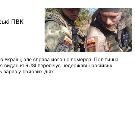
ські ПВК
в Україні, але справа його не померла. Політична
я видання RUSI перелічує недержавні російські
ь зараз у бойових діях.