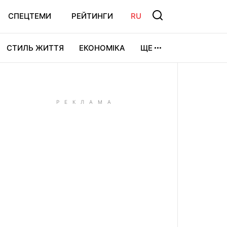
СПЕЦТЕМИ
РЕЙТИНГИ
RU
СТИЛЬ ЖИТТЯ
ЕКОНОМІКА
ЩЕ
ЛЬТУРА
ВІДЕОІГРИ
СПОРТ