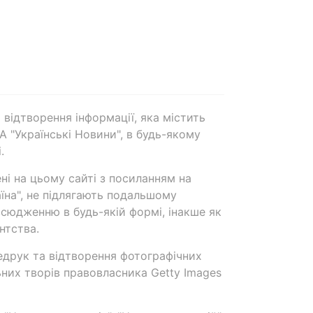
 відтворення інформації, яка містить
А "Українські Новини", в будь-якому
.
ені на цьому сайті з посиланням на
аїна", не підлягають подальшому
сюдженню в будь-якій формі, інакше як
нтства.
едрук та відтворення фотографічних
ьних творів правовласника Getty Images