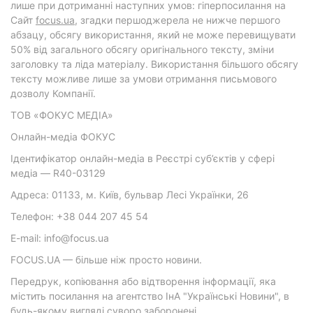
лише при дотриманні наступних умов: гіперпосилання на
Cайт
focus.ua
, згадки першоджерела не нижче першого
абзацу, обсягу використання, який не може перевищувати
50% від загального обсягу оригінального тексту, зміни
заголовку та ліда матеріалу. Використання більшого обсягу
тексту можливе лише за умови отримання письмового
дозволу Компанії.
ТОВ «ФОКУС МЕДІА»
Онлайн-медіа ФОКУС
Ідентифікатор онлайн-медіа в Реєстрі суб’єктів у сфері
медіа — R40-03129
Адреса: 01133, м. Київ, бульвар Лесі Українки, 26
Телефон: +38 044 207 45 54
E-mail: info@focus.ua
FOCUS.UA — більше ніж просто новини.
Передрук, копіювання або відтворення інформації, яка
містить посилання на агентство ІнА "Українські Новини", в
будь-якому вигляді суворо заборонені.