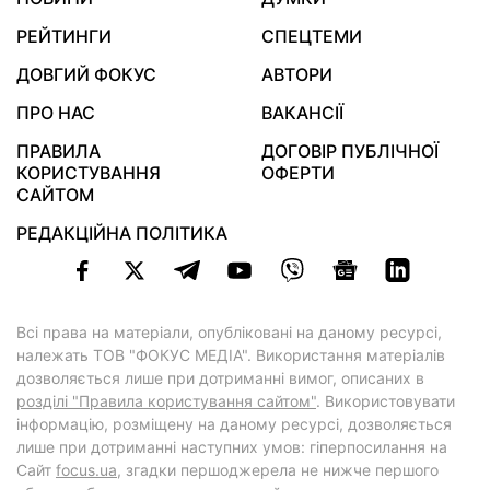
РЕЙТИНГИ
СПЕЦТЕМИ
ДОВГИЙ ФОКУС
АВТОРИ
ПРО НАС
ВАКАНСІЇ
ПРАВИЛА
ДОГОВІР ПУБЛІЧНОЇ
КОРИСТУВАННЯ
ОФЕРТИ
САЙТОМ
РЕДАКЦІЙНА ПОЛІТИКА
Всі права на матеріали, опубліковані на даному ресурсі,
належать ТОВ "ФОКУС МЕДІА". Використання матеріалів
дозволяється лише при дотриманні вимог, описаних в
розділі "Правила користування сайтом"
. Використовувати
інформацію, розміщену на даному ресурсі, дозволяється
лише при дотриманні наступних умов: гіперпосилання на
Cайт
focus.ua
, згадки першоджерела не нижче першого