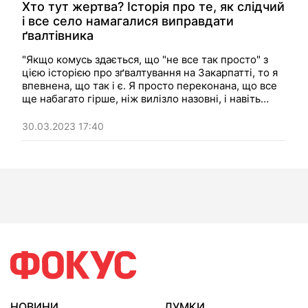
Хто тут жертва? Історія про те, як слідчий
і все село намагалися виправдати
ґвалтівника
"Якщо комусь здається, що "не все так просто" з
цією історією про зґвалтування на Закарпатті, то я
впевнена, що так і є. Я просто переконана, що все
ще набагато гірше, ніж вилізло назовні, і навіть
гірше, ніж ви можете собі уявити". Думка.
30.03.2023 17:40
НОВИНИ
ДУМКИ