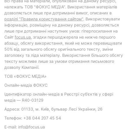
Всі права на матеріали, опубліковані на даному ресурсі,
належать ТОВ "ФОКУС МЕДІА". Використання матеріалів
дозволяється лише при дотриманні вимог, описаних в
розділі "Правила користування сайтом"
. Використовувати
інформацію, розміщену на даному ресурсі, дозволяється
лише при дотриманні наступних умов: гіперпосилання на
Cайт
focus.ua
, згадки першоджерела не нижче першого
абзацу, обсягу використання, який не може перевищувати
50% від загального обсягу оригінального тексту, зміни
заголовку та ліда матеріалу. Використання більшого обсягу
тексту можливе лише за умови отримання письмового
дозволу Компанії.
ТОВ «ФОКУС МЕДІА»
Онлайн-медіа ФОКУС
Ідентифікатор онлайн-медіа в Реєстрі суб’єктів у сфері
медіа — R40-03129
Адреса: 01133, м. Київ, бульвар Лесі Українки, 26
Телефон: +38 044 207 45 54
E-mail: info@focus.ua