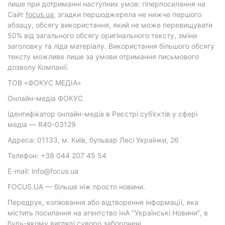
лише при дотриманні наступних умов: гіперпосилання на
Cайт
focus.ua
, згадки першоджерела не нижче першого
абзацу, обсягу використання, який не може перевищувати
50% від загального обсягу оригінального тексту, зміни
заголовку та ліда матеріалу. Використання більшого обсягу
тексту можливе лише за умови отримання письмового
дозволу Компанії.
ТОВ «ФОКУС МЕДІА»
Онлайн-медіа ФОКУС
Ідентифікатор онлайн-медіа в Реєстрі суб’єктів у сфері
медіа — R40-03129
Адреса: 01133, м. Київ, бульвар Лесі Українки, 26
Телефон: +38 044 207 45 54
E-mail: info@focus.ua
FOCUS.UA — більше ніж просто новини.
Передрук, копіювання або відтворення інформації, яка
містить посилання на агентство ІнА "Українські Новини", в
будь-якому вигляді суворо заборонені.