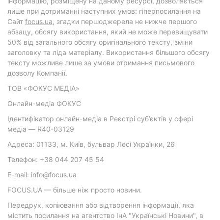
інформацію, розміщену на даному ресурсі, дозволяється
лише при дотриманні наступних умов: гіперпосилання на
Cайт
focus.ua
, згадки першоджерела не нижче першого
абзацу, обсягу використання, який не може перевищувати
50% від загального обсягу оригінального тексту, зміни
заголовку та ліда матеріалу. Використання більшого обсягу
тексту можливе лише за умови отримання письмового
дозволу Компанії.
ТОВ «ФОКУС МЕДІА»
Онлайн-медіа ФОКУС
Ідентифікатор онлайн-медіа в Реєстрі суб’єктів у сфері
медіа — R40-03129
Адреса: 01133, м. Київ, бульвар Лесі Українки, 26
Телефон: +38 044 207 45 54
E-mail: info@focus.ua
FOCUS.UA — більше ніж просто новини.
Передрук, копіювання або відтворення інформації, яка
містить посилання на агентство ІнА "Українські Новини", в