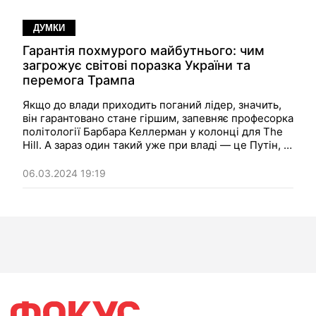
ДУМКИ
Гарантія похмурого майбутнього: чим
загрожує світові поразка України та
перемога Трампа
Якщо до влади приходить поганий лідер, значить,
він гарантовано стане гіршим, запевняє професорка
політології Барбара Келлерман у колонці для The
Hill. А зараз один такий уже при владі — це Путін, а
другий — на шляху до неї, це Трамп.
06.03.2024 19:19