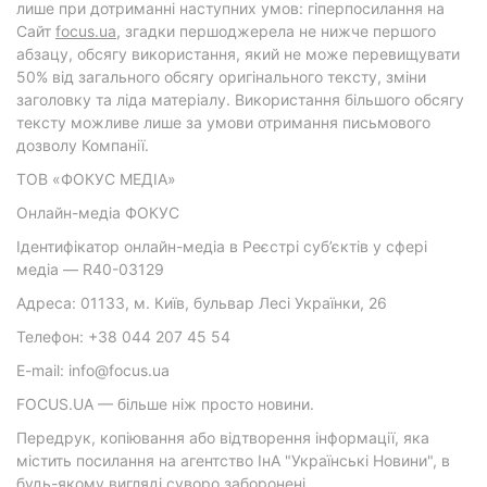
лише при дотриманні наступних умов: гіперпосилання на
Cайт
focus.ua
, згадки першоджерела не нижче першого
абзацу, обсягу використання, який не може перевищувати
50% від загального обсягу оригінального тексту, зміни
заголовку та ліда матеріалу. Використання більшого обсягу
тексту можливе лише за умови отримання письмового
дозволу Компанії.
ТОВ «ФОКУС МЕДІА»
Онлайн-медіа ФОКУС
Ідентифікатор онлайн-медіа в Реєстрі суб’єктів у сфері
медіа — R40-03129
Адреса: 01133, м. Київ, бульвар Лесі Українки, 26
Телефон: +38 044 207 45 54
E-mail: info@focus.ua
FOCUS.UA — більше ніж просто новини.
Передрук, копіювання або відтворення інформації, яка
містить посилання на агентство ІнА "Українські Новини", в
будь-якому вигляді суворо заборонені.