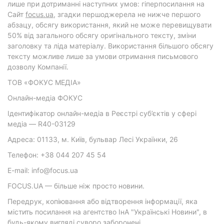
лише при дотриманні наступних умов: гіперпосилання на
Cайт
focus.ua
, згадки першоджерела не нижче першого
абзацу, обсягу використання, який не може перевищувати
50% від загального обсягу оригінального тексту, зміни
заголовку та ліда матеріалу. Використання більшого обсягу
тексту можливе лише за умови отримання письмового
дозволу Компанії.
ТОВ «ФОКУС МЕДІА»
Онлайн-медіа ФОКУС
Ідентифікатор онлайн-медіа в Реєстрі суб’єктів у сфері
медіа — R40-03129
Адреса: 01133, м. Київ, бульвар Лесі Українки, 26
Телефон: +38 044 207 45 54
E-mail: info@focus.ua
FOCUS.UA — більше ніж просто новини.
Передрук, копіювання або відтворення інформації, яка
містить посилання на агентство ІнА "Українські Новини", в
будь-якому вигляді суворо заборонені.