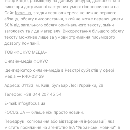
інформацію, розміщену на даному ресурсі, дозволяється
лише при дотриманні наступних умов: гіперпосилання на
Cайт
focus.ua
, згадки першоджерела не нижче першого
абзацу, обсягу використання, який не може перевищувати
50% від загального обсягу оригінального тексту, зміни
заголовку та ліда матеріалу. Використання більшого обсягу
тексту можливе лише за умови отримання письмового
дозволу Компанії.
ТОВ «ФОКУС МЕДІА»
Онлайн-медіа ФОКУС
Ідентифікатор онлайн-медіа в Реєстрі суб’єктів у сфері
медіа — R40-03129
Адреса: 01133, м. Київ, бульвар Лесі Українки, 26
Телефон: +38 044 207 45 54
E-mail: info@focus.ua
FOCUS.UA — більше ніж просто новини.
Передрук, копіювання або відтворення інформації, яка
містить посилання на агентство ІнА "Українські Новини", в