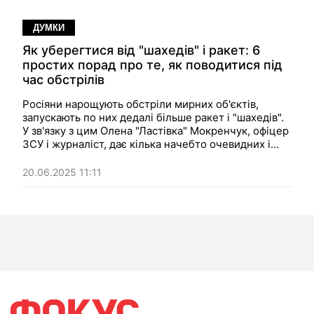
ДУМКИ
Як уберегтися від "шахедів" і ракет: 6
простих порад про те, як поводитися під
час обстрілів
Росіяни нарощують обстріли мирних об'єктів,
запускають по них дедалі більше ракет і "шахедів".
У зв'язку з цим Олена "Ластівка" Мокренчук, офіцер
ЗСУ і журналіст, дає кілька начебто очевидних і
вкрай корисних порад — як поводитися в разі
загрози чергового нальоту.
20.06.2025 11:11