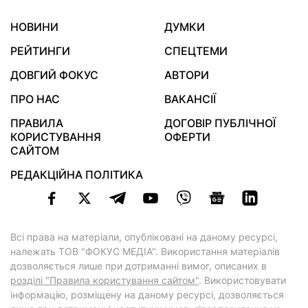
НОВИНИ
ДУМКИ
РЕЙТИНГИ
СПЕЦТЕМИ
ДОВГИЙ ФОКУС
АВТОРИ
ПРО НАС
ВАКАНСІЇ
ПРАВИЛА
ДОГОВІР ПУБЛІЧНОЇ
КОРИСТУВАННЯ
ОФЕРТИ
САЙТОМ
РЕДАКЦІЙНА ПОЛІТИКА
Всі права на матеріали, опубліковані на даному ресурсі,
належать ТОВ "ФОКУС МЕДІА". Використання матеріалів
дозволяється лише при дотриманні вимог, описаних в
розділі "Правила користування сайтом"
. Використовувати
інформацію, розміщену на даному ресурсі, дозволяється