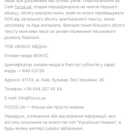
лише при дотриманні наступних умов: гіперпосилання на
Cайт
focus.ua
, згадки першоджерела не нижче першого
абзацу, обсягу використання, який не може перевищувати
50% від загального обсягу оригінального тексту, зміни
заголовку та ліда матеріалу. Використання більшого обсягу
тексту можливе лише за умови отримання письмового
дозволу Компанії.
ТОВ «ФОКУС МЕДІА»
Онлайн-медіа ФОКУС
Ідентифікатор онлайн-медіа в Реєстрі суб’єктів у сфері
медіа — R40-03129
Адреса: 01133, м. Київ, бульвар Лесі Українки, 26
Телефон: +38 044 207 45 54
E-mail: info@focus.ua
FOCUS.UA — більше ніж просто новини.
Передрук, копіювання або відтворення інформації, яка
містить посилання на агентство ІнА "Українські Новини", в
будь-якому вигляді суворо заборонені.