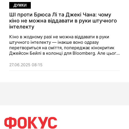
ДУМКИ
ШІ проти Брюса Лі та Джекі Чана: чому
кіно не можна віддавати в руки штучного
інтелекту
Кіно в жодному разі не можна віддавати в руки
штучного інтелекту — інакше воно одразу
перетвориться на сміття, попереджає кінокритик
Джейсон Бейлі в колонці для Bloomberg. Але цього
не хочуть розуміти в Китаї, де реалізують проєкт з
реставрації за допомогою ШІ великих фільмів кунг-
27.06.2025 08:15
фу з Брюсом Лі, Джекі Чаном і Джетом Лі.