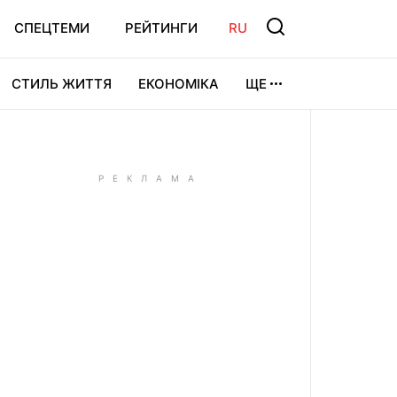
СПЕЦТЕМИ
РЕЙТИНГИ
RU
СТИЛЬ ЖИТТЯ
ЕКОНОМІКА
ЩЕ
ЛЬТУРА
ВІДЕОІГРИ
СПОРТ