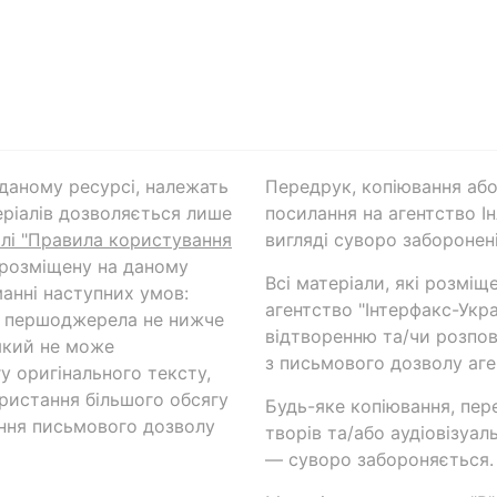
а даному ресурсі, належать
Передрук, копіювання або
ріалів дозволяється лише
посилання на агентство Ін
ілі "Правила користування
вигляді суворо заборонені
 розміщену на даному
Всі матеріали, які розміщ
анні наступних умов:
агентство "Інтерфакс-Укр
и першоджерела не нижче
відтворенню та/чи розпов
який не може
з письмового дозволу аге
у оригінального тексту,
ористання більшого обсягу
Будь-яке копіювання, пер
ння письмового дозволу
творів та/або аудіовізуал
— суворо забороняється.