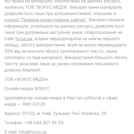
Всі права на матеріали, опубліковані на даному ресурсі,
належать ТОВ "ФОКУС МЕДІА". Використання матеріалів
дозволяється лише при дотриманні вимог, описаних в
розділі "Правила користування сайтом"
. Використовувати
інформацію, розміщену на даному ресурсі, дозволяється
лише при дотриманні наступних умов: гіперпосилання на
Cайт
focus.ua
, згадки першоджерела не нижче першого
абзацу, обсягу використання, який не може перевищувати
50% від загального обсягу оригінального тексту, зміни
заголовку та ліда матеріалу. Використання більшого обсягу
тексту можливе лише за умови отримання письмового
дозволу Компанії.
ТОВ «ФОКУС МЕДІА»
Онлайн-медіа ФОКУС
Ідентифікатор онлайн-медіа в Реєстрі суб’єктів у сфері
медіа — R40-03129
Адреса: 01133, м. Київ, бульвар Лесі Українки, 26
Телефон: +38 044 207 45 54
E-mail: info@focus.ua